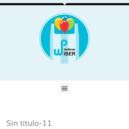
Ir
al
contenido
Menu
Sin título-11