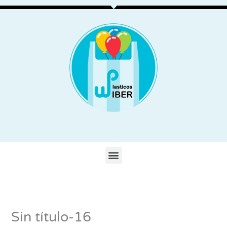
Ir
al
contenido
Menu
Sin título-16